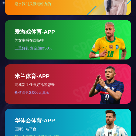
成功实施东南汽车大数据创新平台建设项目
2017-06-01
详细内容
获得福建省唯一家oracle云平台DBAAS认证